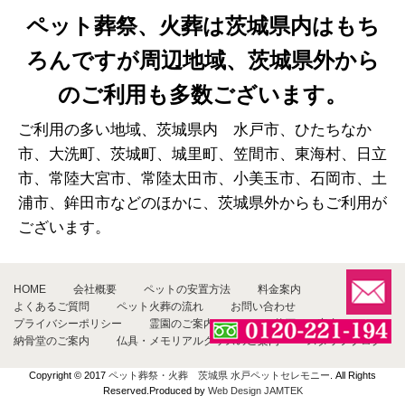
ペット葬祭、火葬は茨城県内はもち
ろんですが周辺地域、茨城県外から
のご利用も多数ございます。
ご利用の多い地域、茨城県内 水戸市、ひたちなか
市、大洗町、茨城町、城里町、笠間市、東海村、日立
市、常陸大宮市、常陸太田市、小美玉市、石岡市、土
浦市、鉾田市などのほかに、茨城県外からもご利用が
ございます。
HOME
会社概要
ペットの安置方法
料金案内
よくあるご質問
ペット火葬の流れ
お問い合わせ
プライバシーポリシー
霊園のご案内
ペット墓石のご案内
納骨堂のご案内
仏具・メモリアルグッズのご案内
スタッフブログ
Copyright © 2017
ペット葬祭・火葬 茨城県 水戸ペットセレモニー
. All Rights
Reserved.Produced by
Web Design JAMTEK