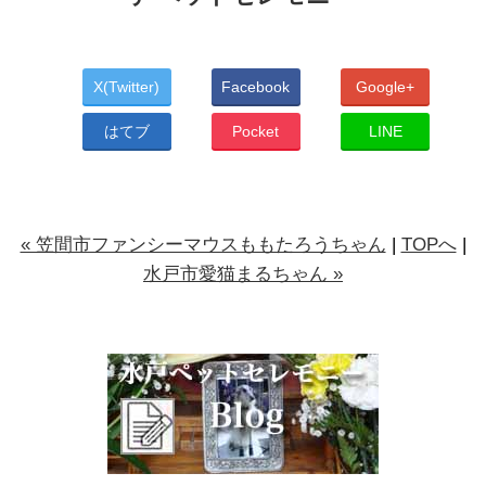
X(Twitter)
Facebook
Google+
はてブ
Pocket
LINE
« 笠間市ファンシーマウスももたろうちゃん
|
TOPへ
|
水戸市愛猫まるちゃん »