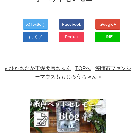
X(Twitter)
Facebook
Google+
はてブ
Pocket
LINE
« ひたちなか市愛犬雪ちゃん
|
TOPへ
|
笠間市ファンシ
ーマウスももじろうちゃん »