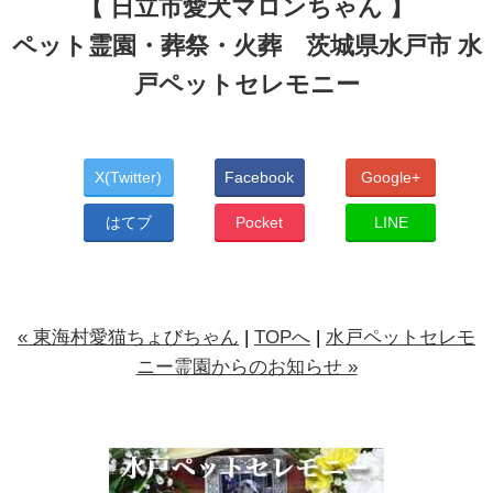
【 日立市愛犬マロンちゃん 】
ペット霊園・葬祭・火葬 茨城県水戸市 水
戸ペットセレモニー
X(Twitter)
Facebook
Google+
はてブ
Pocket
LINE
« 東海村愛猫ちょびちゃん
|
TOPへ
|
水戸ペットセレモ
ニー霊園からのお知らせ »