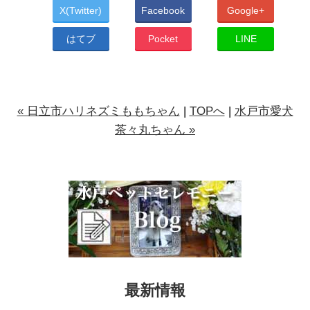
X(Twitter)
Facebook
Google+
はてブ
Pocket
LINE
« 日立市ハリネズミももちゃん
|
TOPへ
|
水戸市愛犬
茶々丸ちゃん »
最新情報